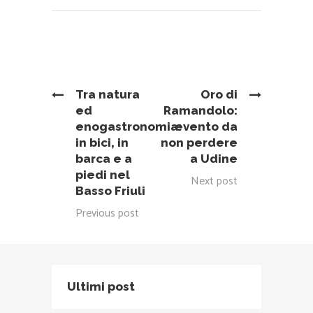
Tra natura
Oro di
ed
Ramandolo:
enogastronomia:
evento da
in bici, in
non perdere
barca e a
a Udine
piedi nel
Next post
Basso Friuli
Previous post
Ultimi post