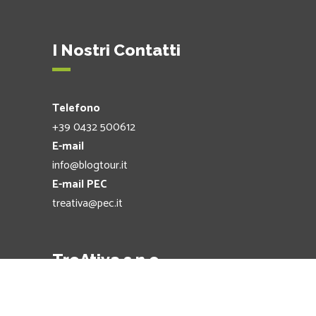
I Nostri Contatti
Telefono
+39 0432 500612
E-mail
info@blogtour.it
E-mail PEC
treativa@pec.it
TreAtiva s.n.c.